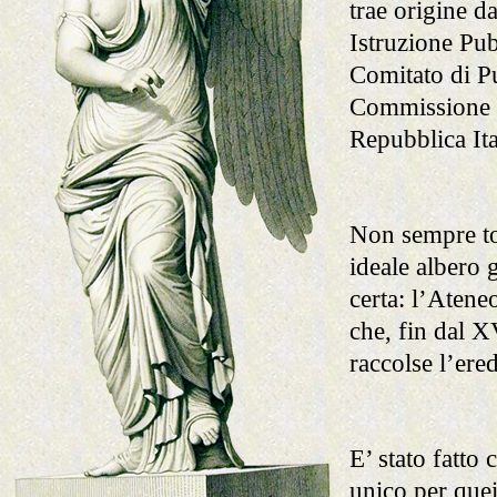
trae origine d
Istruzione Pub
Comitato di P
Commissione e 
Repubblica Ita
Non sempre to
ideale albero
certa: l’Aten
che, fin dal 
raccolse l’ered
E’ stato fatto
unico per quei