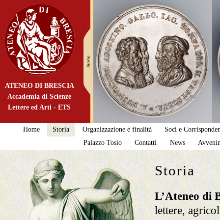
ATENEO DI BRESCIA
Accademia di Scienze
Lettere ed Arti - ETS
Home
Storia
Organizzazione e finalità
Soci e Corrisponden
Palazzo Tosio
Contatti
News
Avveni
Storia
L’Ateneo di B
lettere, agrico