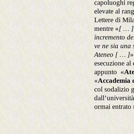
capoluoghi reg
elevate al ran
Lettere di Mil
mentre «
[ … ]
ìncremento del
ve ne sia una s
Ateneo
[ … ]
»
esecuzione al 
appunto «
Ate
«
Accademia di
col sodalizio 
dall’universit
ormai entrato