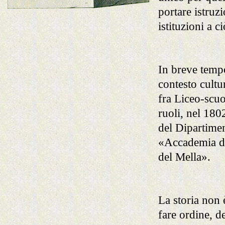
portare istruz
istituzioni a c
In breve tempo
contesto cultu
fra Liceo-scuo
ruoli, nel 18
del Dipartimen
«Accademia di 
del Mella».
La storia non 
fare ordine, d