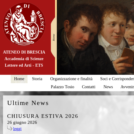
ATENEO DI BRESCIA
Accademia di Scienze
Lettere ed Arti - ETS
Home
Storia
Organizzazione e finalità
Soci e Corrisponden
Palazzo Tosio
Contatti
News
Avveni
Ultime News
CHIUSURA ESTIVA 2026
26 giugno 2026
leggi