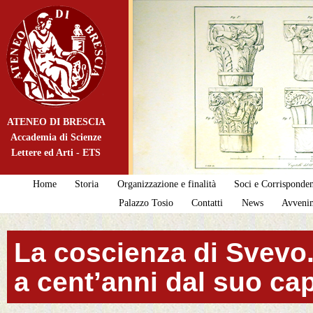
ATENEO DI BRESCIA
Accademia di Scienze
Lettere ed Arti - ETS
Home
Storia
Organizzazione e finalità
Soci e Corrisponden
Palazzo Tosio
Contatti
News
Avveni
La coscienza di Svevo. 
a cent’anni dal suo ca