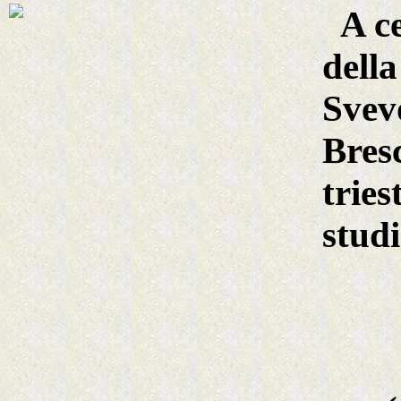
A c
dell
Svev
Bresc
tries
stud