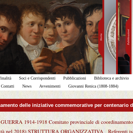
inalità
Soci e Corrispondenti
Pubblicazioni
Biblioteca e archivio
Contatti
News
Avvenimenti
Giovanni Renica (1808-1884)
namento delle iniziative commemorative per centenario 
 1914-1918 Comitato provinciale di coordinamento dell
ttività nel 2018) STRUTTURA ORGANIZZATIVA Referenti istit