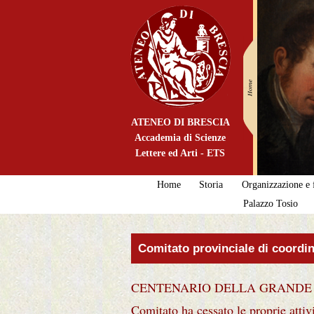
ATENEO DI BRESCIA
Accademia di Scienze
Lettere ed Arti - ETS
Home
Storia
Organizzazione e f
Palazzo Tosio
Comitato provinciale di coordi
CENTENARIO DELLA GRANDE GUERRA
Comitato ha cessato le proprie a