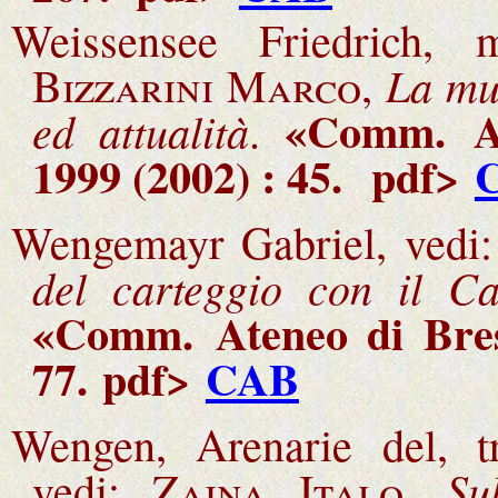
Weissensee Friedrich, 
La mu
Bizzarini Marco
,
«Comm.
A
ed attualità
.
1999 (2002) : 45.
pdf>
Wengemayr Gabriel, vedi
del carteggio con il C
«Comm.
Ateneo di Bre
77.
pdf>
CAB
Wengen, Arenarie del, tr
Su
vedi:
Zaina Italo,