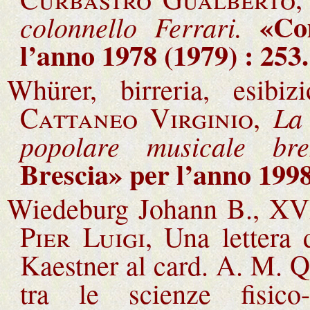
«C
colonnello Ferrari.
l’anno 1978 (1979) : 253
Whürer, birreria, esibi
La 
Cattaneo Virginio
,
popolare musicale bre
Brescia
» per l’anno 1998
Wiedeburg Johann B., XVI
Pier Luigi
, Una lettera
Kaestner al card. A. M. Q
tra le scienze fisico