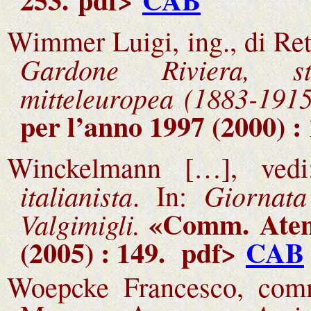
Wimmer Luigi, ing., di Ret
Gardone Riviera, st
mitteleuropea (1883-1915
per l’anno 1997 (2000) :
Winckelmann […], ved
italianista
Giornata
. In:
«Comm.
Aten
Valgimigli.
(2005) : 149.
pdf>
CAB
Woepcke Francesco, comm