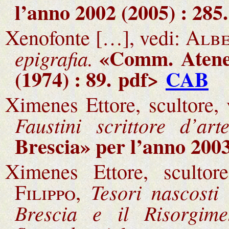
l’anno 2002 (2005) : 285.
Xenofonte […], vedi:
Albe
«Comm.
Aten
epigrafia.
(1974) : 89.
pdf>
CAB
Ximenes Ettore, scultore,
Faustini scrittore d’art
Brescia
» per l’anno 2003
Ximenes Ettore, scultor
Tesori nascosti
Filippo,
Brescia e il Risorgim