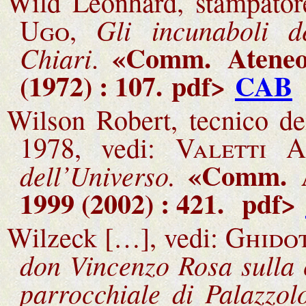
Wild Leonhard, stampator
Gli incunaboli d
Ugo
,
«Comm.
Ateneo
Chiari
.
(1972) : 107.
pdf>
CAB
Wilson Robert, tecnico de
1978, vedi:
Valetti A
«Comm.
dell’Universo.
1999 (2002) : 421.
pdf>
Wilzeck […], vedi:
Ghidot
don Vincenzo Rosa sulla 
parrocchiale di Palazzol