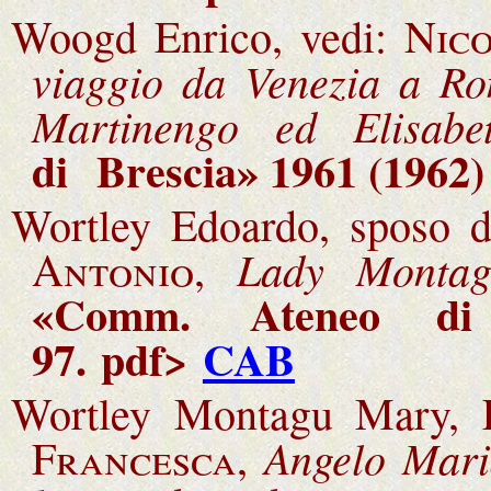
Woogd Enrico, vedi:
Nico
viaggio da Venezia a Ro
Martinengo ed Elisabet
di Brescia
» 1961 (1962)
Wortley Edoardo, sposo 
Lady Montagu
Antonio
,
«Comm.
Ateneo di
97.
pdf>
CAB
Wortley Montagu Mary, 
Angelo Mari
Francesca
,