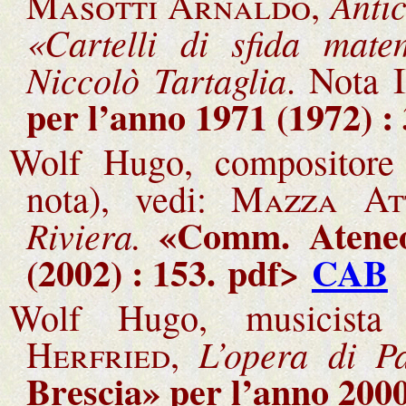
Antic
Masotti Arnaldo
,
«Cartelli di sfida mat
Niccolò Tartaglia
. Nota 
per l’anno 1971 (1972) :
Wolf Hugo, compositore 
nota), vedi:
Mazza Att
«Comm.
Atene
Riviera.
(2002) : 153.
pdf>
CAB
Wolf Hugo, musicista
L’opera di P
Herfried
,
Brescia
» per l’anno 2000