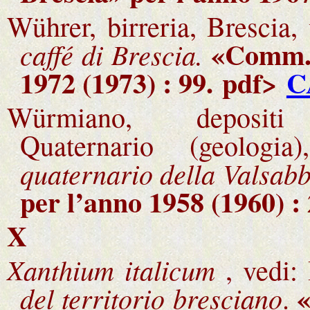
Wührer, birreria, Brescia,
«Comm
caffé di Brescia.
1972 (1973) : 99.
pdf>
C
Würmiano, deposit
Quaternario (geologia)
quaternario della Valsabb
per l’anno 1958 (1960) :
X
Xanthium italicum
, vedi:
«
del territorio bresciano
.