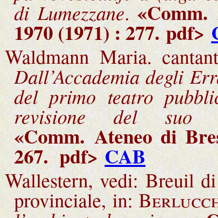
«Comm.
di Lumezzane
.
1970 (1971) : 277.
pdf>
Waldmann Maria. cantant
Dall’Accademia degli Erra
del primo teatro pubbli
revisione del suo p
«Comm.
Ateneo di Bre
267.
pdf>
CAB
Wallestern, vedi: Breuil di
provinciale, in:
Berlucc