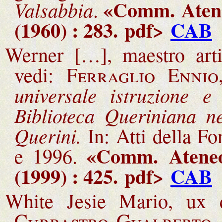
«Comm.
Aten
Valsabbia
.
(1960) : 283.
pdf>
CAB
Werner […], maestro arti
vedi:
Ferraglio Ennio
universale istruzione e
Biblioteca Queriniana ne
Querini.
In: Atti della 
«Comm.
Atene
e 1996.
(1999) : 425.
pdf>
CAB
White Jesie Mario, ux 
Curbastro Gualberto