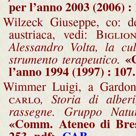
per l’anno 2003 (2006) :
Wilzeck Giuseppe, co: d
austriaca, vedi:
Biglion
Alessandro Volta, la cu
«
strumento terapeutico.
l’anno 1994 (1997) : 107
Wimmer Luigi, a Gardon
, Storia di alber
carlo
rassegne. Gruppo Natur
«Comm.
Ateneo di Bre
253.
pdf>
CAB