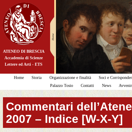
ATENEO DI BRESCIA
Accademia di Scienze
Lettere ed Arti - ETS
Home
Storia
Organizzazione e finalità
Soci e Corrisponden
Palazzo Tosio
Contatti
News
Avveni
Commentari dell’Ateneo
2007 – Indice [W-X-Y]