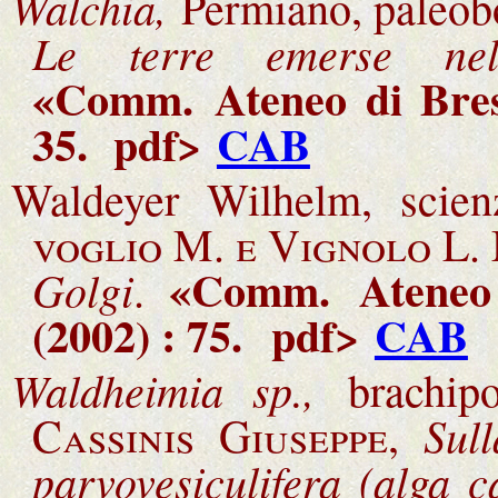
Walchia,
Permiano, paleob
Le terre emerse nell
«Comm.
Ateneo di Bre
35.
pdf>
CAB
Waldeyer Wilhelm, scien
voglio M. e Vignolo L.
«Comm.
Ateneo
Golgi
.
(2002) : 75.
pdf>
CAB
Waldheimia sp.,
brachip
Sul
C
assinis Giuseppe
,
parvovesiculifera (alga c