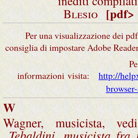
inediti compilat
[pdf
Blesio
Per una visualizzazione dei pdf 
consiglia di impostare Adobe Reade
Pe
informazioni visita:
http://hel
browser-
W
Wagner, musicista, ve
Tebaldini, musicista fra i