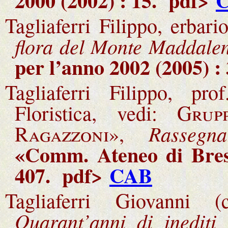
2000 (2002) : 15
. pdf>
Tagliaferri Filippo, erbari
flora del Monte Maddale
per l’anno 2002 (2005) :
Tagliaferri Filippo, pr
Floristica, vedi:
Grup
Rassegna
Ragazzoni»
,
«Comm. Ateneo di Bresc
407
.
pdf>
CAB
Tagliaferri Giovanni 
Quarant’anni di inediti