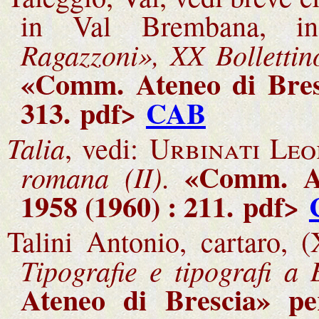
in Val Brembana, 
Ragazzoni», XX Bollettin
«Comm. Ateneo di Bresc
313
.
pdf>
CAB
Talia
, vedi:
Urbinati Leo
«Comm. At
romana (II)
.
1958 (1960) : 211
.
pdf>
Talini Antonio, cartaro, 
Tipografie e tipografi a 
Ateneo di Brescia» pe