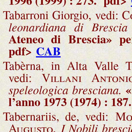
1996 (1999) : 273
.
pdf>
Tabarroni Giorgio, vedi:
C
leonardiana di Brescia
Ateneo di Brescia» pe
pdf>
CAB
Tabèrna, in Alta Valle Tr
vedi:
Villani Antoni
«
speleologica bresciana.
l’anno 1973 (1974) : 187
.
Tabernariis, de, vedi:
Mo
I Nobili bresci
Augusto,