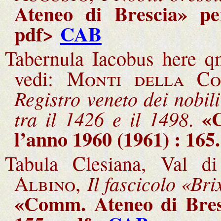
Ateneo di Brescia» pe
pdf>
CAB
Tabernula Iacobus here qm
vedi:
Monti della Co
Registro veneto dei nobili
«
tra il 1426 e il 1498
.
l’anno 1960 (1961) : 165
.
Tabula Clesiana, Val d
Il fascicolo «Bri
Albino,
«Comm. Ateneo di Bresc