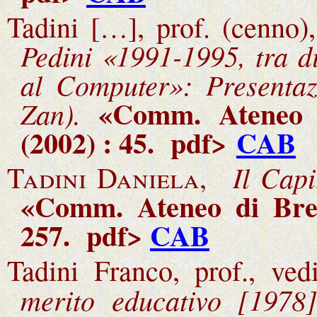
Tadini […], prof. (cenno)
Pedini «1991-1995, tra d
al Computer»: Presentaz
«Comm. Ateneo d
Zan).
(2002) : 45
. pdf>
CAB
Il Capi
Tadini Daniela,
«Comm. Ateneo di Bres
257. pdf>
CAB
Tadini Franco, prof., ve
merito educativo [1978]