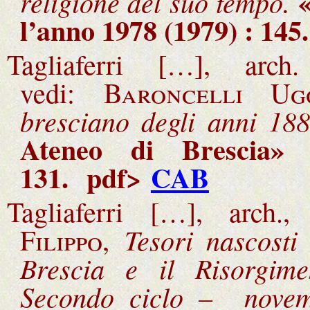
religione del suo tempo.
l’anno 1978 (1979) : 145
Tagliaferri […], arc
vedi:
Baroncelli Ug
bresciano degli anni 18
Ateneo di Brescia»
131
.
pdf>
CAB
Tagliaferri […], arch.
Tesori nascosti
Filippo,
Brescia e il Risorgim
Secondo ciclo – novem