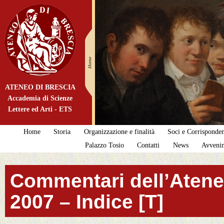
ATENEO DI BRESCIA
Accademia di Scienze
Lettere ed Arti - ETS
Home
Storia
Organizzazione e finalità
Soci e Corrisponden
Palazzo Tosio
Contatti
News
Avveni
Commentari dell’Ateneo
2007 – Indice [T]