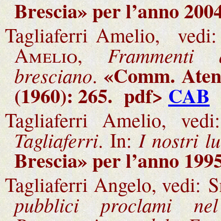
Brescia» per l’anno 2004
Tagliaferri Amelio, ved
Frammenti a
Amelio
,
«Comm. Atene
bresciano
.
(1960): 265. pdf>
CAB
Tagliaferri Amelio, ved
Tagliaferri
I nostri lu
. In:
Brescia» per l’anno 199
Tagliaferri Angelo, vedi:
S
pubblici proclami nel