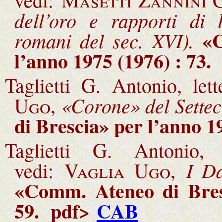
dell’oro e rapporti di 
«C
romani del sec. XVI).
l’anno 1975 (1976) : 73
.
Taglietti G. Antonio, let
«Corone» del Settec
Ugo
,
di Brescia» per l’anno 1
Taglietti G. Antonio, 
I Da
vedi:
Vaglia Ugo,
«Comm. Ateneo di Bresc
59
.
pdf>
CAB