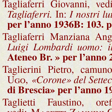
Tagliaferri Giovanni, ve
Tagliaferri.
I nostri lut
In:
per l’anno 1936B: 103. 
Tagliaferri Manziana Ange
Luigi Lombardi uomo: il
Ateneo Br. » per l’anno 
Taglierini Pietro, camun
«Corone» del Settec
Ugo,
di Brescia» per l’anno 1
Taglietti Faustino, o
vedi:
Masetti Zannini 