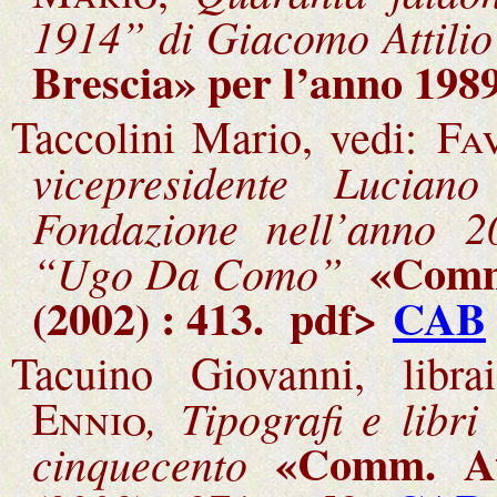
1914” di Giacomo Attilio 
Brescia» per l’anno 1989
Taccolini Mario, vedi:
Fa
vicepresidente Luciano
Fondazione nell’anno 
«Comm.
“Ugo Da Como”
(2002) : 413
.
pdf>
CAB
Tacuino Giovanni, libr
,
Tipografi e libr
Ennio
«Comm. At
cinquecento