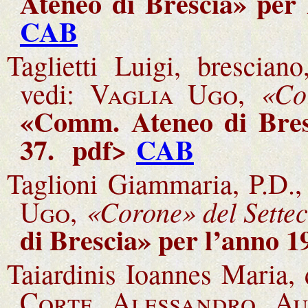
Ateneo di Brescia» per
CAB
Taglietti Luigi, brescia
«Co
vedi:
Vaglia Ugo,
«Comm. Ateneo di Bresc
37
.
pdf>
CAB
Taglioni Giammaria, P.D.,
«Corone» del Settec
Ugo,
di Brescia» per l’anno 1
Taiardinis Ioannes Maria, 
Corte Alessandro Au