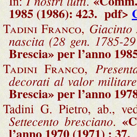
«Comm. 
I nostri lutti
In:
.
1985 (1986): 423. pdf>
Giacinto
Tadini Franco,
nascita (28 gen. 1785-29
Brescia» per l’anno 198
Present
Tadini Franco,
decorati al valor militar
Brescia» per l’anno 197
Tadini G. Pietro, ab., ve
«Co
Settecento bresciano
.
l’anno 1970 (1971) : 37
.