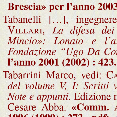
Brescia» per l’anno 2003
Tabanelli […], ingegne
La difesa dei
Villari,
Mincio»: Lonato e l’
Fondazione “Ugo Da C
l’anno 2001 (2002) : 423
.
Tabarrini Marco, vedi:
C
del volume V, I: Scritti v
Note e appunti.
Edizione n
«Comm. A
Cesare Abba.