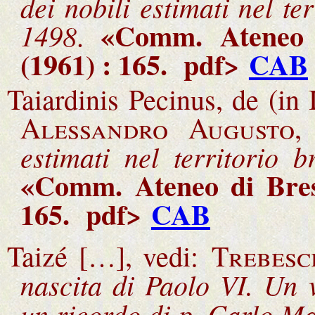
dei nobili estimati nel te
«Comm. Ateneo 
1498
.
(1961) : 165
.
pdf>
CAB
Taiardinis Pecinus, de (in 
Alessandro Augusto,
estimati nel territorio 
«Comm. Ateneo di Bresc
165
.
pdf>
CAB
Taizé […], vedi:
Trebesc
nascita di Paolo VI. Un 
un ricordo di p. Carlo M