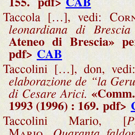
155
.
pdf>
CAB
Taccola […], vedi:
Corn
leonardiana di Brescia
Ateneo di Brescia» pe
pdf>
CAB
Taccolini […], don, ved
elaborazione de “la Ger
«Comm. 
di Cesare Arici.
1993 (1996) : 169
.
pdf>
P
Taccolini Mario, [
Quaranta faldo
Mario,