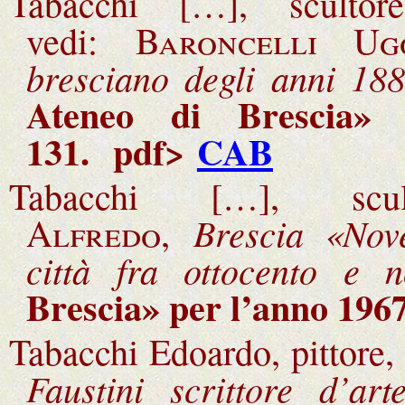
Tabacchi […], sculto
vedi:
Baroncelli Ug
bresciano degli anni 18
Ateneo di Brescia»
131
.
pdf>
CAB
Tabacchi […], sc
Brescia «Nove
Alfredo,
città fra ottocento e n
Brescia» per l’anno 1967
Tabacchi Edoardo, pittore,
Faustini scrittore d’art