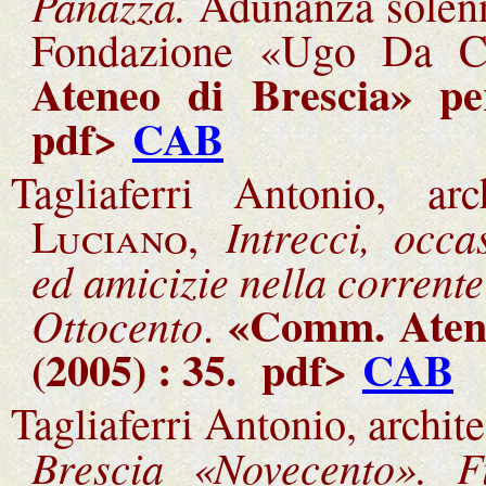
Panazza.
Adunanza solen
Fondazione «Ugo Da C
Ateneo di Brescia» pe
pdf>
CAB
Tagliaferri Antonio, ar
Intrecci, occa
Luciano,
ed amicizie nella corrent
«Comm. Atene
Ottocento
.
(2005) : 35
. pdf>
CAB
Tagliaferri Antonio, archite
Brescia «Novecento». Fi