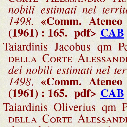
nobili estimati nel terri
«Comm. Ateneo 
1498
.
(1961) : 165
.
pdf>
CAB
Taiardinis Jacobus qm Pe
della Corte Alessand
dei nobili estimati nel te
«Comm. Ateneo 
1498
.
(1961) : 165
.
pdf>
CAB
Taiardinis Oliverius qm P
della Corte Alessand