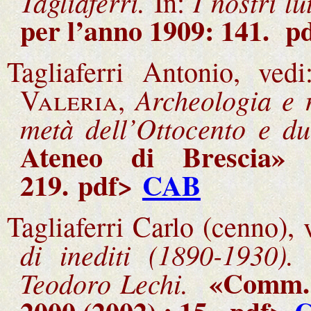
Tagliaferri.
I nostri lut
In:
per l’anno 1909: 141. p
Tagliaferri Antonio, ved
Archeologia e 
Valeria,
metà dell’Ottocento e du
Ateneo di Brescia»
219
.
pdf>
CAB
Tagliaferri Carlo (cenno),
di inediti (1890-1930).
«Comm. 
Teodoro Lechi.