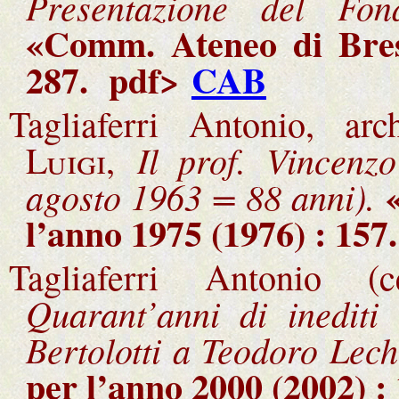
Presentazione del Fon
«Comm. Ateneo di Bres
287
.
pdf>
CAB
Tagliaferri Antonio, ar
Il prof. Vincenz
Luigi,
«
agosto 1963 = 88 anni).
l’anno 1975 (1976) : 157
.
Tagliaferri Antonio 
Quarant’anni di inediti
Bertolotti a Teodoro Lec
per l’anno 2000 (2002) :