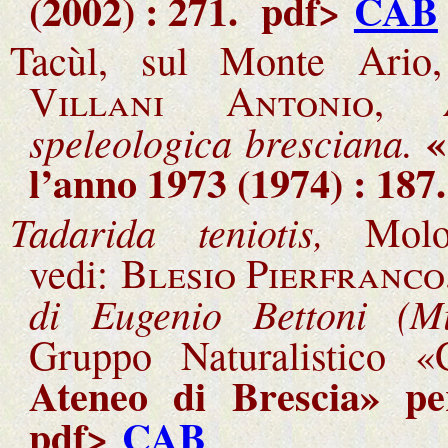
(2002) : 271
.
pdf>
CAB
Tacùl, sul Monte Ario, 
Villani Antonio
,
«
speleologica bresciana.
l’anno 1973 (1974) : 187
.
Tadarida teniotis,
Molos
vedi:
Blesio Pierfranco
di Eugenio Bettoni (Mi
Gruppo Naturalistico «
Ateneo di Brescia» pe
pdf>
CAB