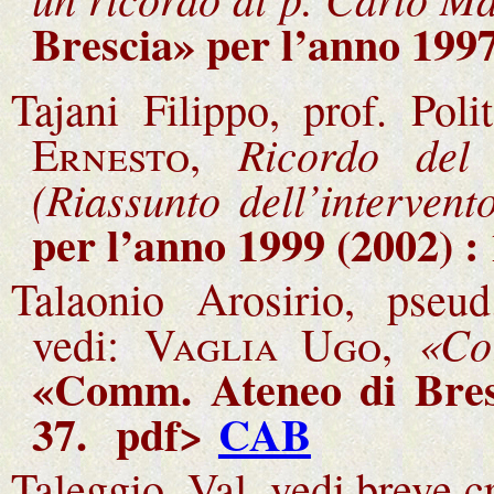
Brescia» per l’anno 1997
Tajani Filippo, prof. Pol
Ricordo del 
Ernesto
,
(Riassunto dell’intervent
per l’anno 1999 (2002) :
Talaonio Arosirio, pseu
«Co
vedi:
Vaglia Ugo,
«Comm. Ateneo di Bresc
37
.
pdf>
CAB
Taleggio, Val, vedi breve c